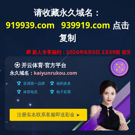
>
>
>
首页
开云（中国）
改性工程塑料
PCM合金
车灯壳体
小家电壳体
开关插座
车灯